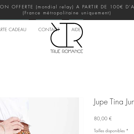
SON OFFERTE (mondial relay) A PARTIR DE 100€ D
(France métropolitaine uniquement)
RTE CADEAU
CONTACT
AIDE
Jupe Tina Ju
Prix
80,00 €
Tailles disponibles
*