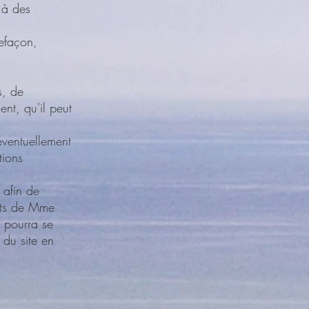
 à des
refaçon,
s, de
ent, qu'il peut
éventuellement
tions
 afin de
ents de Mme
t pourra se
 du site en