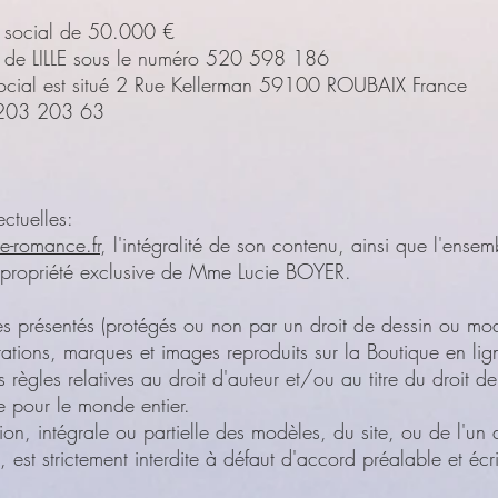
 social de 50.000 €
S de LILLE sous le numéro 520 598 186
social est situé 2 Rue Kellerman 59100 ROUBAIX France
8 203 203 63
ectuelles:
e-romance.fr
, l'intégralité de son contenu, ainsi que l'ensem
a propriété exclusive de Mme Lucie BOYER.
s présentés (protégés ou non par un droit de dessin ou modè
trations, marques et images reproduits sur la Boutique en lig
 règles relatives au droit d'auteur et/ou au titre du droit de
ce pour le monde entier.
ion, intégrale ou partielle des modèles, du site, ou de l'un
 est strictement interdite à défaut d'accord préalable et éc