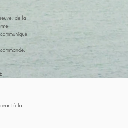
reuve, de la
irme
a communiqué.
la commande.
PE
rivant à la