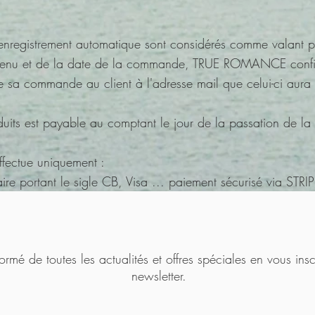
'enregistrement automatique sont considérés comme valant p
ntenu et de la date de la commande, TRUE ROMANCE conf
de sa commande au client à l'adresse mail que celui-ci aur
oduits est payable au comptant le jour de la passation de 
ffectue uniquement :
ire portant le sigle CB, Visa ... paiement sécurisé via STRI
ormé de toutes les actualités et offres spéciales en vous insc
newsletter.