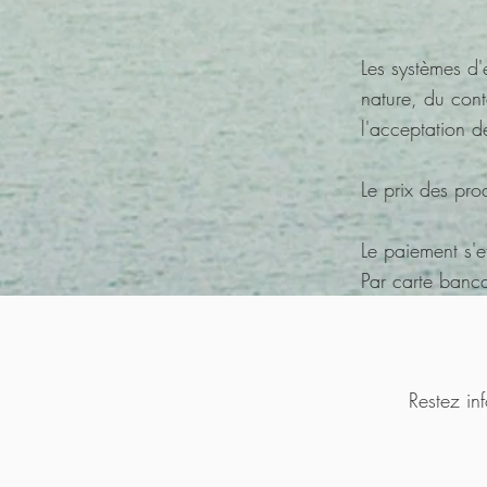
Les systèmes d
nature, du co
l'acceptation 
Le prix des pr
Le paiement s'e
Par carte banca
Restez inf