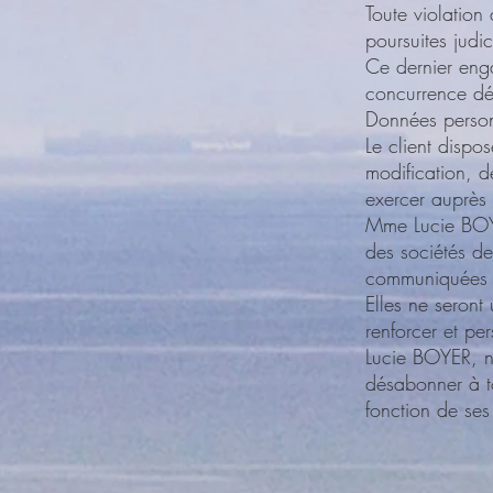
Toute violation
poursuites judic
Ce dernier enga
concurrence dél
Données person
Le client dispo
modification, d
exercer auprè
Mme Lucie BOYE
des sociétés de
communiquées pa
Elles ne seront
renforcer et pe
Lucie BOYER, no
désabonner à t
fonction de ses 