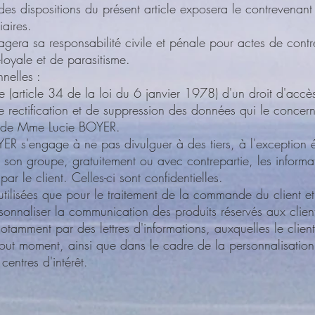
 des dispositions du présent article exposera le contrevenant
iaires.
gera sa responsabilité civile et pénale pour actes de cont
oyale et de parasitisme.
nelles :
se (article 34 de la loi du 6 janvier 1978) d'un droit d'accè
e rectification et de suppression des données qui le concern
s de Mme Lucie BOYER.
R s'engage à ne pas divulguer à des tiers, à l'exception 
 son groupe, gratuitement ou avec contrepartie, les informa
r le client. Celles-ci sont confidentielles.
 utilisées que pour le traitement de la commande du client et
rsonnaliser la communication des produits réservés aux cli
tamment par des lettres d'informations, auxquelles le clien
out moment, ainsi que dans le cadre de la personnalisation
centres d'intérêt.