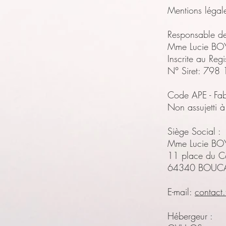
Mentions légal
Responsable de 
Mme Lucie BO
Inscrite au Regi
N° Siret: 79
Code APE - Fab
Non assujetti à
Siège Social :
Mme Lucie BO
11 place du Co
64340 BOUC
E-mail:
contact
Hébergeur :