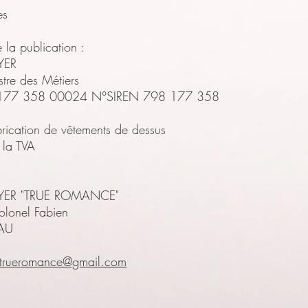
es
la publication :
YER
stre des Métiers
8 177 358 00024 N°SIREN 798 177 358
rication de vêtements de dessus
 la TVA
YER "TRUE ROMANCE"
lonel Fabien
AU
.trueromance@gmail.com