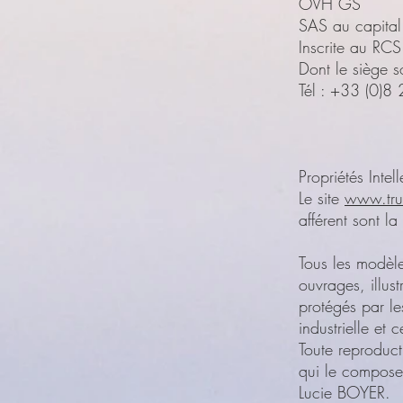
OVH GS
SAS au capital
Inscrite au RC
Dont le siège 
Tél : +33 (0)
Propriétés Intell
Le site
www.tru
afférent sont l
Tous les modèle
ouvrages, illus
protégés par les
industrielle et 
Toute reproduct
qui le compose,
Lucie BOYER.