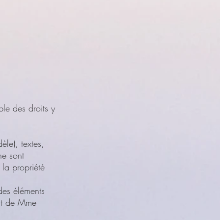
ble des droits y
le), textes,
ne sont
 la propriété
 des éléments
rit de Mme