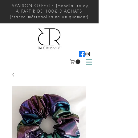
LIVRAISON OFFERTE (mondial relay)
A PARTIR DE 100€ D'ACHATS
(France métropolitaine uniquement)