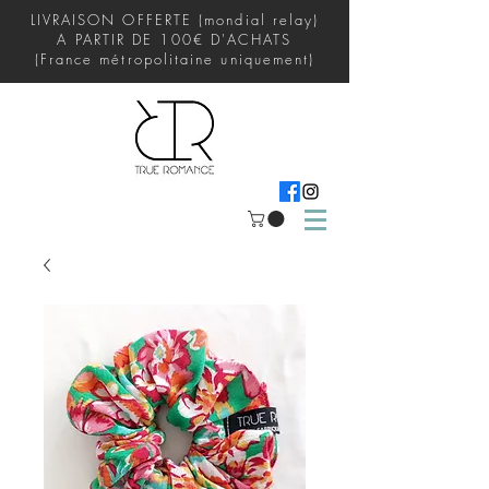
LIVRAISON OFFERTE (mondial relay)
A PARTIR DE 100€ D'ACHATS
(France métropolitaine uniquement)