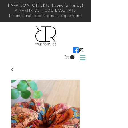
LIVRAISON OFFERTE (mondial relay)
A PARTIR DE 100€ D'ACHATS
(France métropolitaine uniquement)