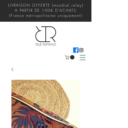
LIVRAISON OFFERTE (mondial relay)
A PARTIR DE 100€ D'ACHATS
(France métropolitaine uniquement)