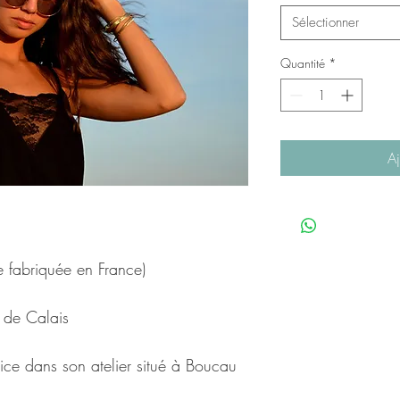
Sélectionner
Quantité
*
Aj
 fabriquée en France)
 de Calais
rice dans son atelier situé à Boucau