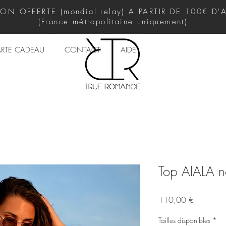
SON OFFERTE (mondial relay) A PARTIR DE 100€ D
(France métropolitaine uniquement)
RTE CADEAU
CONTACT
AIDE
Top AIALA n
Prix
110,00 €
Tailles disponibles
*